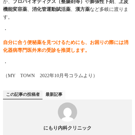
か、
プロバイオティクス（整腸剤等）
や
膨張性下剤
、
上皮
機能変容薬
、
消化管運動賦活薬
、
漢方薬
など多岐に渡りま
す。
・
自分に合う便秘薬を見つけるためにも、お困りの際には消
化器病専門医外来の受診を推奨します。
・
（MY TOWN 2022年10月号コラムより）
この記事の投稿者
最新記事
にもり内科クリニック