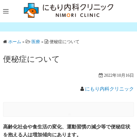
コ
ン
テ
ン
ツ
ホーム
»
医療
»
便秘症について
へ
ス
便秘症について
キ
ッ
プ
2022年10月16日
にもり内科クリニック
高齢化社会や食生活の変化、運動習慣の減少等で便秘症状
を抱える人は増加傾向にあります。