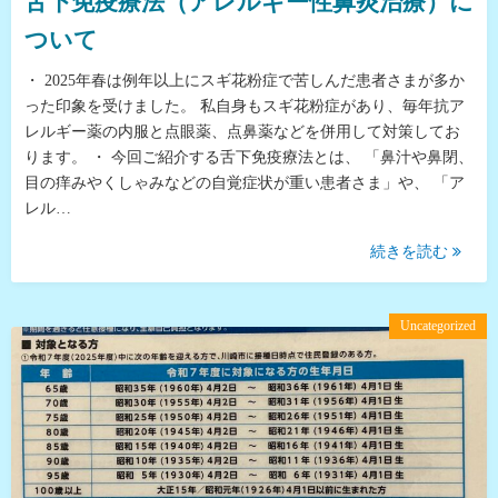
舌下免疫療法（アレルギー性鼻炎治療）に
ついて
・ 2025年春は例年以上にスギ花粉症で苦しんだ患者さまが多か
った印象を受けました。 私自身もスギ花粉症があり、毎年抗ア
レルギー薬の内服と点眼薬、点鼻薬などを併用して対策してお
ります。 ・ 今回ご紹介する舌下免疫療法とは、 「鼻汁や鼻閉、
目の痒みやくしゃみなどの自覚症状が重い患者さま」や、 「ア
レル…
続きを読む
Uncategorized