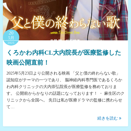
20
5月
2025
くろかわ内科CL大内院長が医療監修した
映画公開直前！
2025年5月23日より公開される映画 「父と僕の終わらない歌」
認知症がテーマの一つであり、 脳神経内科専門医であるくろか
わ内科クリニックの大内崇弘院長が医療監修を務めておりま
す。 公開前からかなりの話題になっております！ ・ 麻生区のク
リニックから全国へ。 先日は私が医療ドラマの監修に携わらせ
て…
続きを読む