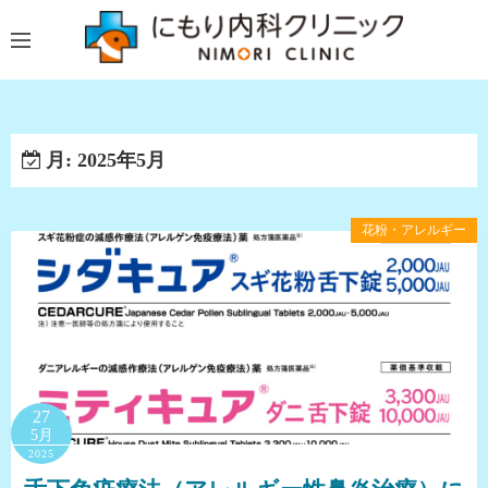
コ
ン
テ
ン
ツ
へ
月:
2025年5月
ス
キ
花粉・アレルギー
ッ
プ
27
5月
2025