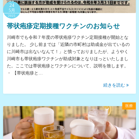
24
5月
2025
帯状疱疹定期接種ワクチンのお知らせ
川崎市でも令和７年度の帯状疱疹ワクチン定期接種が開始とな
りました。 少し前までは「近隣の市町村は助成金が出ているの
に川崎市は出ないなんて！」と憤っておりましたが、ようやく
川崎市も帯状疱疹ワクチンが助成対象となりほっといたしまし
た。ここでは帯状疱疹とワクチンについて、説明を致します。
・ 【帯状疱疹と…
続きを読む
医療