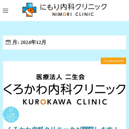
コ
ン
テ
ン
ツ
へ
月:
2024年12月
ス
キ
Uncategorized
ッ
プ
17
12月
2024