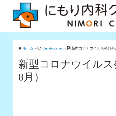
コ
ン
テ
ン
ツ
へ
ス
ホーム
»
Uncategorized
»
新型コロナウイルス発熱外来
キ
ッ
新型コロナウイルス発
プ
8月）