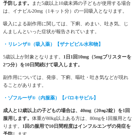
予防します。
また5歳以上10歳未満の子どもが使用する場合
は、イナビル20mg（1キット分）の一回吸入となります。
吸入による副作用に関しては、下痢、めまい、吐き気、じ
んましんといった症状が報告されています。
・リレンザ®（吸入薬）【ザナビビル水和物】
5歳以上が対象となります。
1日1回10mg（5mgブリスターを
2つ分）を10日間続けて吸入します。
副作用については、発疹、下痢、嘔吐・吐き気などが現れ
ることがあります。
・ゾフルーザ®（内服薬）【バロキサビル】
成人と12歳以上の子どもの場合は、40mg（20㎎2錠）を1回
服用します。
体重が80kg以上ある方は、80mgを1回服用とな
ります。
1回の服用で10日間程度はインフルエンザの発症を
予防
します。