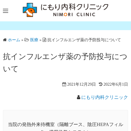
コ
ン
テ
ン
ツ
ホーム
»
医療
»
抗インフルエンザ薬の予防投与について
へ
ス
抗インフルエンザ薬の予防投与につ
キ
ッ
いて
プ
2021年12月29日
2022年6月1日
にもり内科クリニック
当院の発熱外来待機室（隔離ブース、陰圧HEPAフィル