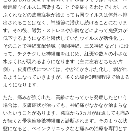
状疱疹ウイルスに感染することで発症するわけですが、水
ぶくれなどの皮膚症状が治まっても同ウイルスは体外へ排
出されることはなく、神経節に潜伏し続けることになりま
す。その後、過労・ストレスや加齢などによって免疫力が
低下するようになると潜伏していたウイルスが活性化し、
そのことで神経支配領域（肋間神経、三叉神経 など）に沿
って、チクチクした神経痛をはじめ、紅斑や数々の小さな
水ぶくれが現れるようになります（主に左右どちらか片
側）。皮膚症状については、やがてかさぶた化し、剥がれ
るようになっていきますが、多くの場合3週間程度で治まる
ようになります。
ただ、痛みが強く出た、高齢になってから発症したという
場合は、皮膚症状が治っても、神経痛がなかなか治まらな
いということがあります。発症から3ヵ月が経過しても痛み
が続くと帯状疱疹後神経痛と診断されます。そのような状
態になると、ペインクリニックなど痛みの治療を専門とす