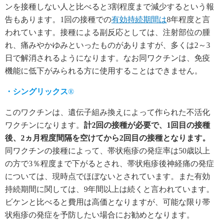
ンを接種しない人と比べると3割程度まで減少するという報
告もあります。1回の接種での
有効持続期間は
8年程度と言
われています。接種による副反応としては、注射部位の腫
れ、痛みやかゆみといったものがありますが、多くは2～3
日で解消されるようになります。なお同ワクチンは、免疫
機能に低下がみられる方に使用することはできません。
・シングリックス
®
このワクチンは、遺伝子組み換えによって作られた不活化
ワクチンになります。
計2回の接種が必要で、1回目の接種
後、2ヵ月程度間隔を空けてから2回目の接種となります。
同ワクチンの接種によって、帯状疱疹の発症率は50歳以上
の方で3％程度まで下がるとされ、帯状疱疹後神経痛の発症
については、現時点でほぼないとされています。また有効
持続期間に関しては、9年間以上は続くと言われています。
ビケンと比べると費用は高価となりますが、可能な限り帯
状疱疹の発症を予防したい場合にお勧めとなります。