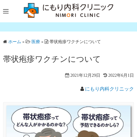
コ
ン
テ
ン
ツ
ホーム
»
医療
»
帯状疱疹ワクチンについて
へ
ス
帯状疱疹ワクチンについて
キ
ッ
プ
2021年12月29日
2022年6月1日
にもり内科クリニック