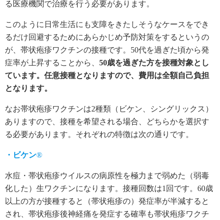
る医療機関で治療を行う必要があります。
このように日常生活にも支障をきたしそうなケースをでき
るだけ回避するためにあらかじめ予防対策をするというの
が、帯状疱疹ワクチンの接種です。50代を過ぎた頃から発
症率が上昇することから、
50歳を過ぎた方を接種対象とし
ています。任意接種となりますので、費用は全額自己負担
となります。
なお帯状疱疹ワクチンは2種類（ビケン、シングリックス）
ありますので、接種を希望される場合、どちらかを選択す
る必要があります。それぞれの特徴は次の通りです。
・ビケン
®
水痘・帯状疱疹ウイルスの病原性を極力まで弱めた（弱毒
化した）生ワクチンになります。接種回数は1回です。60歳
以上の方が接種すると（帯状疱疹の）発症率が半減すると
され、帯状疱疹後神経痛を発症する確率も帯状疱疹ワクチ