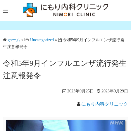
コ
ン
テ
ン
ツ
ホーム
»
Uncategorized
»
令和5年9月インフルエンザ流行発
へ
生注意報発令
ス
キ
令和5年9月インフルエンザ流行発生
ッ
プ
注意報発令
2023年9月25日
2023年9月29日
にもり内科クリニック