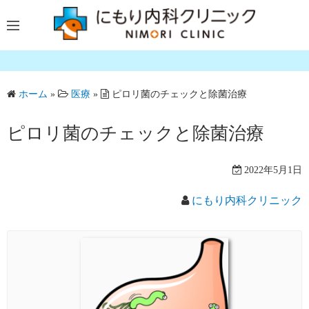
コ
ン
テ
ン
ツ
ホーム
»
医療
»
ピロリ菌のチェックと除菌治療
へ
ス
ピロリ菌のチェックと除菌治療
キ
ッ
プ
2022年5月1日
にもり内科クリニック