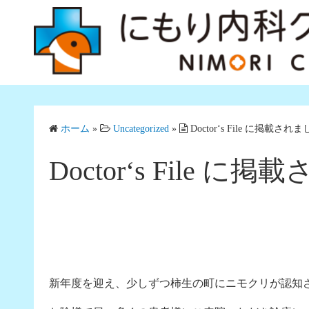
コ
ン
テ
ン
ツ
へ
ス
ホーム
»
Uncategorized
»
Doctor‘s File に掲載され
キ
ッ
Doctor‘s File 
プ
新年度を迎え、少しずつ柿生の町にニモクリが認知