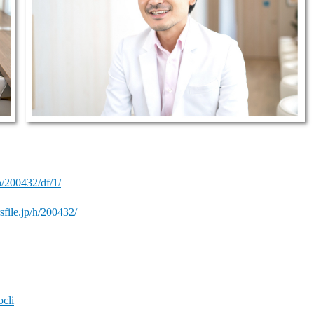
/h/200432/df/1/
rsfile.jp/h/200432/
ocli