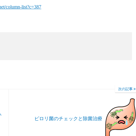
.net/column-list?c=387
次の記事
い
ピロリ菌のチェックと除菌治療