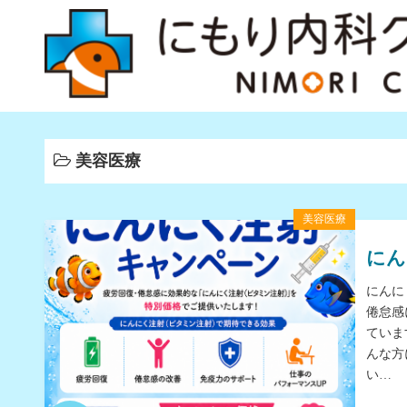
コ
ン
テ
ン
ツ
へ
ス
美容医療
キ
ッ
美容医療
プ
にん
にんに
倦怠感
ています
んな方
い…