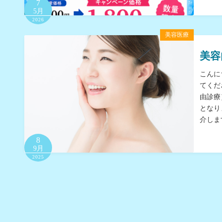
7
5月
2026
美容医療
美容
こんに
てくだ
由診療
となり
介しま
8
9月
2025