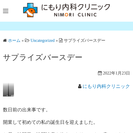
コ
ン
テ
ン
ツ
ホーム
»
Uncategorized
»
サプライズバースデー
へ
ス
サプライズバースデー
キ
ッ
プ
2022年1月23日
にもり内科クリニック
ス
呼
タ
ば
数日前の出来事です。
ッ
れ
フ
た
開業して初めての私の誕生日を迎えました。
全
事
員
な