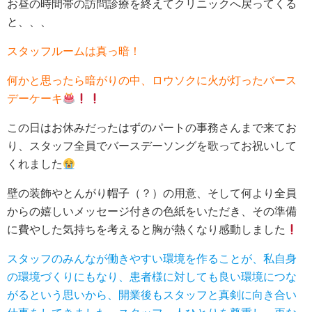
お昼の時間帯の訪問診療を終えてクリニックへ戻ってくる
か
い
ら
け
と、、、
の
ど
メ
D
スタッフルームは真っ暗！
ッ
r
セ
ニ
何かと思ったら暗がりの中、ロウソクに火が灯ったバース
ー
モ
デーケーキ
ジ
（
（
嬉
この日はお休みだったはずのパートの事務さんまで来てお
泣
）
り、スタッフ全員でバースデーソングを歌ってお祝いして
）
くれました
壁の装飾やとんがり帽子（？）の用意、そして何より全員
からの嬉しいメッセージ付きの色紙をいただき、その準備
に費やした気持ちを考えると胸が熱くなり感動しました
スタッフのみんなが働きやすい環境を作ることが、私自身
の環境づくりにもなり、患者様に対しても良い環境につな
がるという思いから、開業後もスタッフと真剣に向き合い